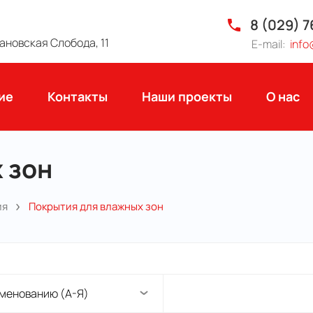
8 (029) 
мановская Слобода, 11
E-mail:
info
ие
Контакты
Наши проекты
О нас
 зон
ия
Покрытия для влажных зон
менованию (А-Я)